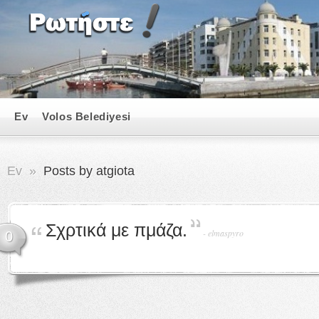
Ev
Volos Belediyesi
Ev
»
Posts by atgiota
Σχρτικά με πμάζα.
-
elmaspyro
0