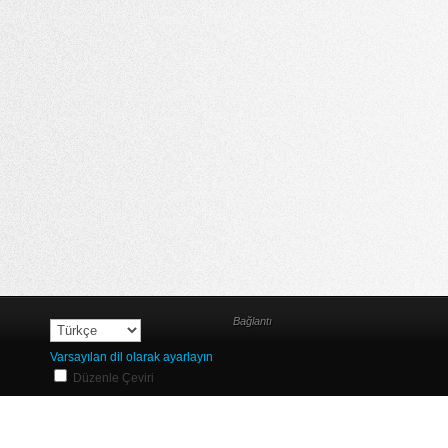
Bağlantı
Varsayılan dil olarak ayarlayın
Düzenle Çeviri