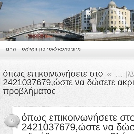
סאַפּאַלאַטי פון וואָלאָס
היים
όπως επικοινωνήσ
2421037679,ώστε 
προβλήματος
όπως επικο
0
2421037679