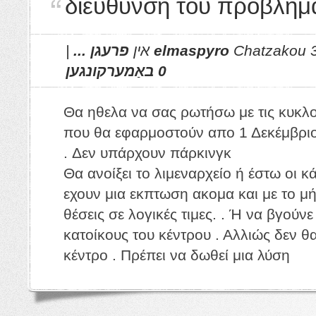
διεύθυνση
el
פרעגן ...
|
0 באַמערקונגען
Θα ηθελα να σα
που θα εφαρμοσ
Δεν υπάρχουν π
Θα ανοίξει το λι
εχουν μια εκπτω
θέσεις σε λογικέ
κατοίκους του κέ
κέντρο . Πρέπει