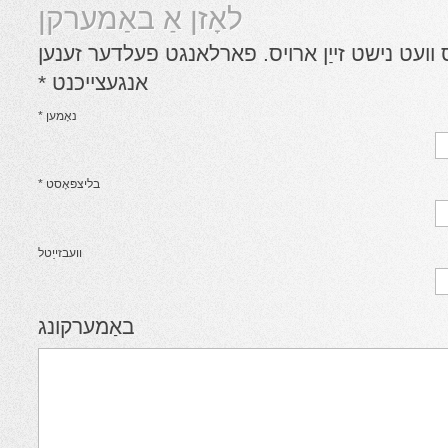
לאָזן אַ באַמערקן
 פארלאנגט פעלדער זענען
אנגעצייכנט
*
נאָמען
*
בליצפּאָסט
*
וועבזייַטל
באַמערקונג