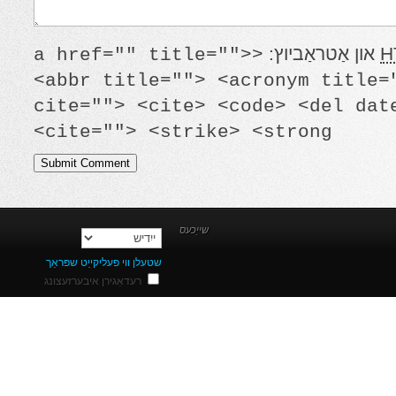
<a href="" title
<abbr title="">
cite=""> <cite>
cite=""> <strik
שייַכעס
שטעלן ווי פעליקייַט שפּראַך
רעדאַגירן איבערזעצונג