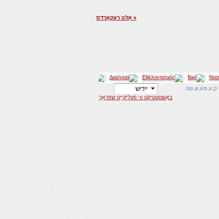
« אַלט רעקאָרדס
באַשטעטיקט ווי פעליקייַט שפּראַך