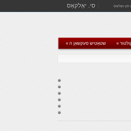
סי. יאָלקאָס
פון וואָלאָס
ולטור
»
שטאָטיש סעקשאַן ה
»