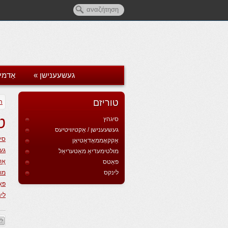
געשעענישן
»
אַדמי
טוריזם
ה
ט
סיגהץ
געשעענישן / אַקטיוויטיעס
סי
אַקקאָממאָדאַטיאָן
געש
מולטימעדיאַ מאַטעריאַל
אַק
פּאַטס
לינקס
מול
פּא
לי