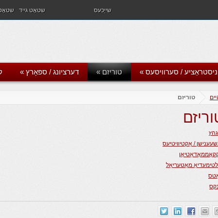
שייַכעס
שטאָט גייד
שטאָט 
ניסטראַציע / סערוויסעס
»
טוריזם
»
דערציונג / ספּאָרץ
»
ק
יים
טוריזם
וריזם
גהץ
עענישן / אַקטיוויטיעס
קאָממאָדאַטיאָן
טימעדיאַ מאַטעריאַל
ַטס
נקס