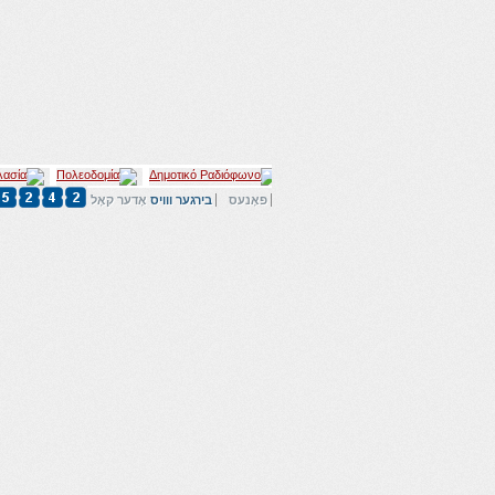
פאָנעס
בירגער ווויס
אָדער קאָל