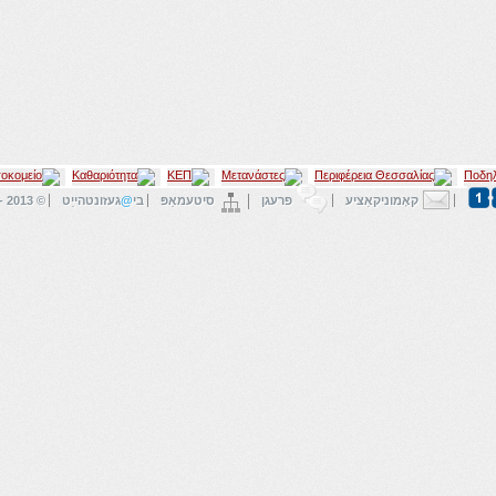
קאָמוניקאַציע
פרעגן
סיטעמאַפּ
בי
@
געזונטהייַט
© 2013 - ק.ע.טע.אַ.טה