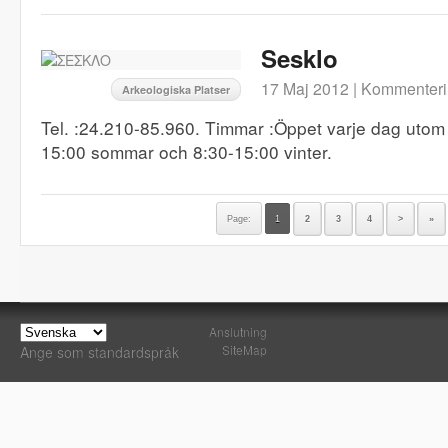
Sesklo
17 Maj 2012 |
Kommenteri
Arkeologiska Platser
Tel. :24.210-85.960. Timmar :Öppet varje dag utom
15:00 sommar och 8:30-15:00 vinter.
Page:
1
2
3
4
>
»
Anslutning
SiteMap
Ange som standardspråk