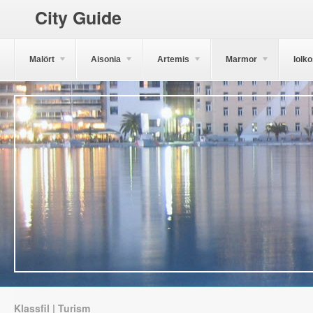
City Guide
Malört
Aisonia
Artemis
Marmor
Iolk
Klassfil | Turism