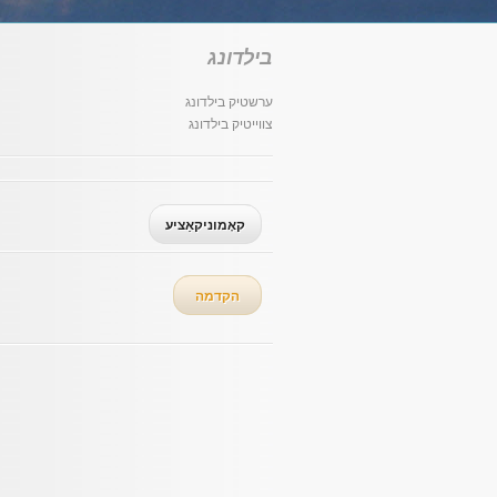
בילדונג
ערשטיק בילדונג
צווייטיק בילדונג
קאָמוניקאַציע
הקדמה