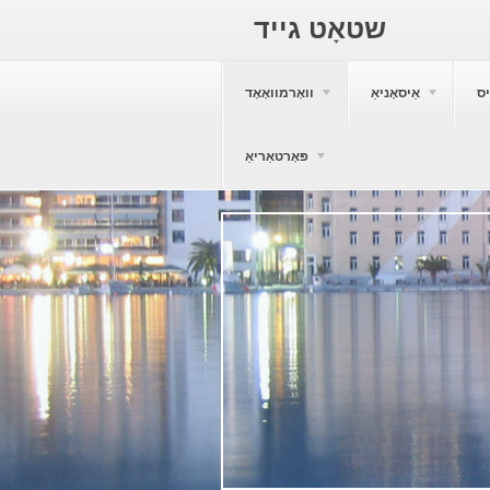
שטאָט גייד
ס
אַיסאָניאַ
וואָרמוואָאָד
פּאָרטאַריאַ