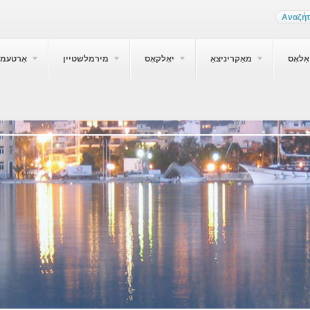
ַלאָס
מאַקריניצאַ
יאָלקאָס
מירמלשטיין
אַרטעמי