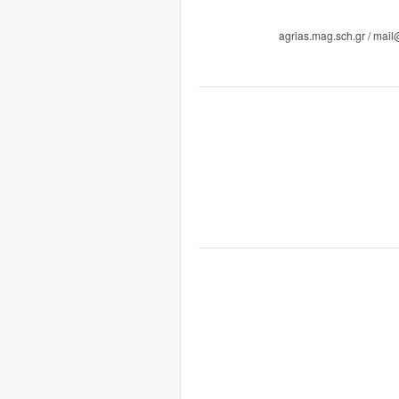
ילד פּאָסטקאָדע. 37300 24280 86865 הטטפּ://ליק-agrias.mag.sch.gr / mail@lyk-