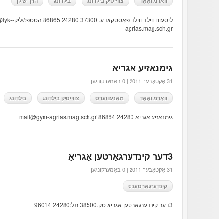
וואָרמוואָאָד
צווייטיק בילדונג
בילדונג
הויך שולן
ליסעום ווילד וו
agrias.mag.sch.gr
גימנאזיע אַגריאַ
31 אָקטאָבער 2011 |
0 באַמערקונגען
וואָרמוואָאָד
מאַנעוווערס
צווייטיק בילדונג
בילדונג
גימנאזיע אַגריאַ 24280 86864 mail@gym-agrias.mag.sch.gr
3דער קינדערגאַרטען אַגריאַ
31 אָקטאָבער 2011 |
0 באַמערקונגען
קינדערגאַרטענס
3דער קינדערגאַרטען אַגריאַ טק.38500 תּל:24280 96014