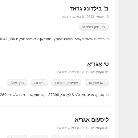
ב’ בילדונג גראַד
12 יאַנואַר 2012 |
0 באַמערקונגען
צווייטיק בילדונג
ב’ בילדונג גראַד קאָמפּ. מאָורטזאָוקאָו טשיראָן-אַנאַפּאַפסעאָס 24,210-47,386 1 אָפיס
טי אַגריאַ
31 אָקטאָבער 2011 |
0 באַמערקונגען
וואָרמוואָאָד
צווייטיק בילדונג
בילדונג
הויך שולן
טי אַגריאַ אַריסטאָטלע & לאַמבי, 37300, וואָרמוואָאָד – מירמלשטיין 24280 91097 הטטפּ://טי-agrias.mag.sch.gr
ליסעום אַגריאַ
31 אָקטאָבער 2011 |
0 באַמערקונגען