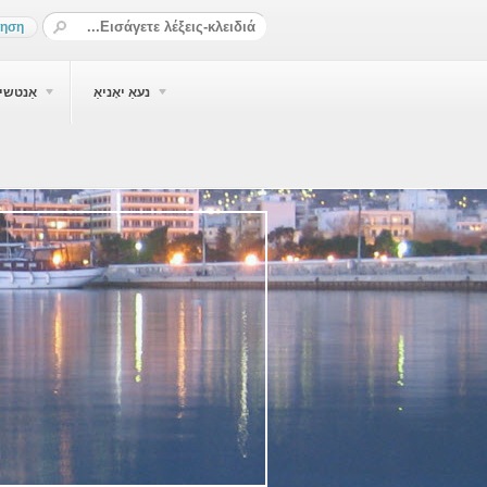
נעאַ יאָניאַ
אַנטשיא