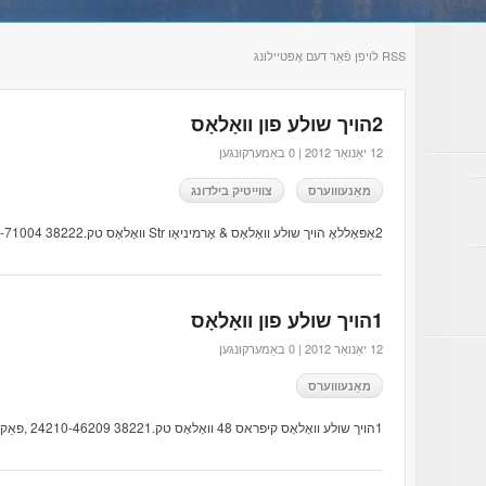
RSS לויפן פֿאַר דעם אָפּטיילונג
2הויך שולע פון ​​וואָלאָס
12 יאַנואַר 2012 |
0 באַמערקונגען
מאַנעוווערס
צווייטיק בילדונג
2אַפּאָללאָ הויך שולע וואָלאָס & אָרמיניאָו Str וואָלאָס טק.38222 24210-71004
1הויך שולע פון ​​וואָלאָס
12 יאַנואַר 2012 |
0 באַמערקונגען
מאַנעוווערס
1הויך שולע וואָלאָס קיפראס 48 וואָלאָס טק.38221 24210-46209 ,פאַקס 24,210-78,119