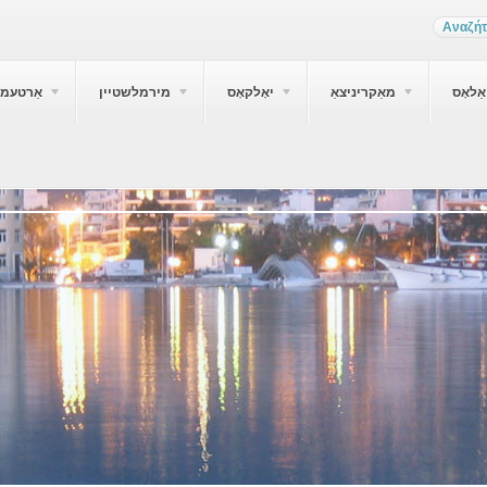
ַלאָס
מאַקריניצאַ
יאָלקאָס
מירמלשטיין
אַרטעמי