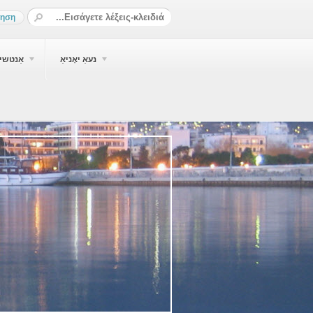
נעאַ יאָניאַ
אַנטשיא