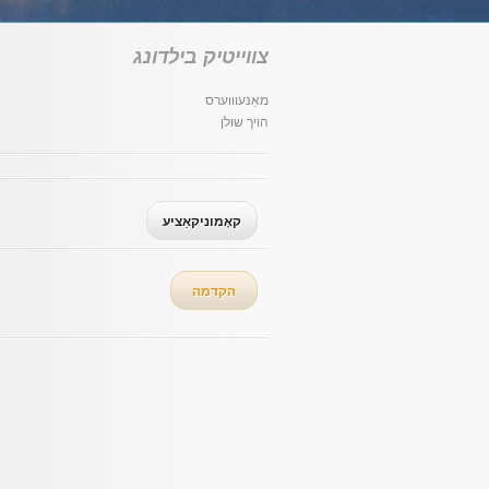
צווייטיק בילדונג
מאַנעוווערס
הויך שולן
קאָמוניקאַציע
הקדמה