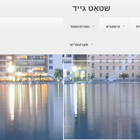
שטאָט גייד
ס
אַיסאָניאַ
וואָרמוואָאָד
פּאָרטאַריאַ