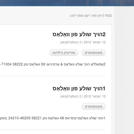
RSS לויפן פֿאַר דעם אָפּטיילונג
2הויך שולע פון ​​וואָלאָס
12 יאַנואַר 2012 |
0 באַמערקונגען
מאַנעוווערס
צווייטיק בילדונג
2אַפּאָללאָ הויך שולע וואָלאָס & אָרמיניאָו Str וואָלאָס טק.38222 24210-71004
1הויך שולע פון ​​וואָלאָס
12 יאַנואַר 2012 |
0 באַמערקונגען
מאַנעוווערס
1הויך שולע וואָלאָס קיפראס 48 וואָלאָס טק.38221 24210-46209 ,פאַקס 24,210-78,119