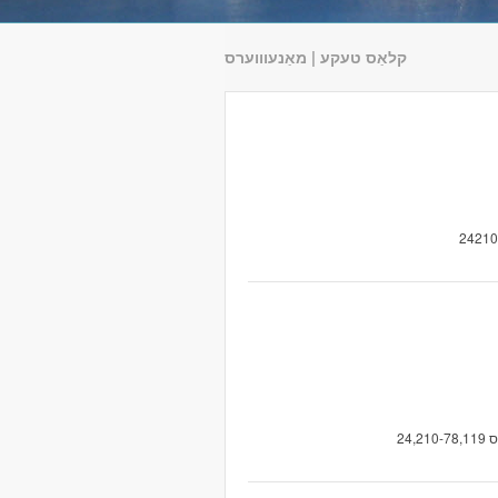
קלאַס טעקע | מאַנעוווערס