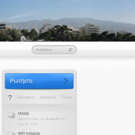
Ρωτήστε
Πρόσφατα
Δημοφιλή
Τυχαία
Μπάζα
0
Δημοσιεύτηκε από
kostas54
στις
Απρ 28, 2016
WiFi hotspots
0