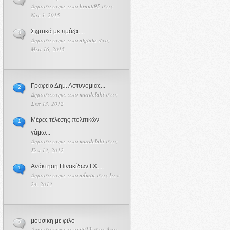
Δημοσιεύτηκε από
kronti95
στις
Νοε 3, 2015
Σχρτικά με πμάζα....
0
Δημοσιεύτηκε από
atgiota
στις
Μάι 16, 2015
Γραφείο Δημ. Αστυνομίας...
2
Δημοσιεύτηκε από
mardelaki
στις
Σεπ 13, 2012
Μέρες τέλεσης πολιτικών
1
γάμω...
Δημοσιεύτηκε από
mardelaki
στις
Σεπ 13, 2012
Ανάκτηση Πινακίδων Ι.Χ....
1
Δημοσιεύτηκε από
admin
στις Ιαν
24, 2013
μουσικη με φιλο
0
Δημοσιεύτηκε από
jjjj13
στις Απρ