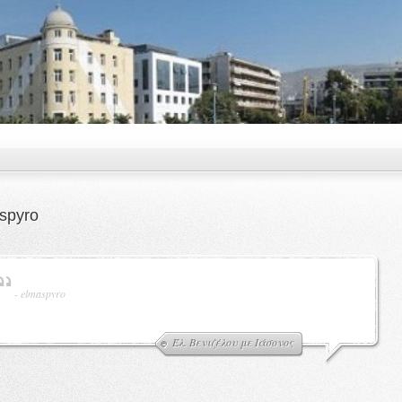
spyro
-
elmaspyro
Έλ. Βενιζέλου με Ιάσονος