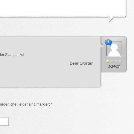
1
der Stadtpolizei
Beantworten
1-24-13
rforderliche Felder sind markiert
*