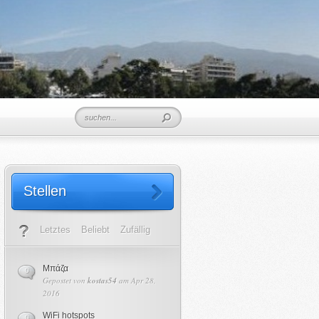
Stellen
Letztes
Beliebt
Zufällig
Μπάζα
0
Gepostet von
kostas54
am Apr 28,
2016
WiFi hotspots
0