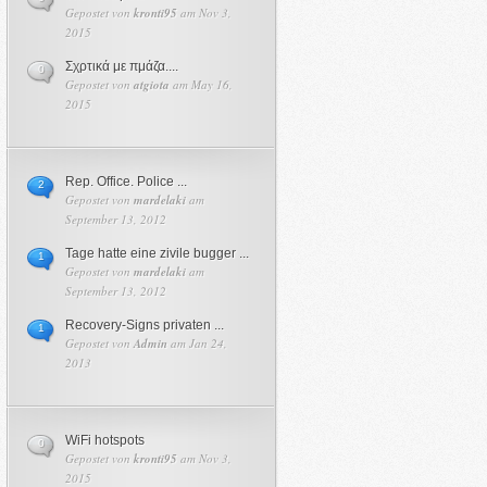
Gepostet von
kronti95
am Nov 3,
2015
Σχρτικά με πμάζα....
0
Gepostet von
atgiota
am May 16,
2015
Rep. Office. Police ...
2
Gepostet von
mardelaki
am
September 13, 2012
Tage hatte eine zivile bugger ...
1
Gepostet von
mardelaki
am
September 13, 2012
Recovery-Signs privaten ...
1
Gepostet von
Admin
am Jan 24,
2013
WiFi hotspots
0
Gepostet von
kronti95
am Nov 3,
2015