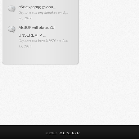
αδεια χρησης χωρου...
0
Gepostet von
angelatsakas
am Apr
26, 2014
AESOP will etwas ZU
0
UNSEREM IP ...
Gepostet von
kyriaki1976
am Juni
13, 2013
© 2013 -
K.E.TE.A.TH