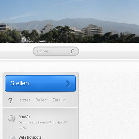
Stellen
Letztes
Beliebt
Zufällig
Μπάζα
0
Gepostet von
kostas54
am Apr 28,
2016
WiFi hotspots
0