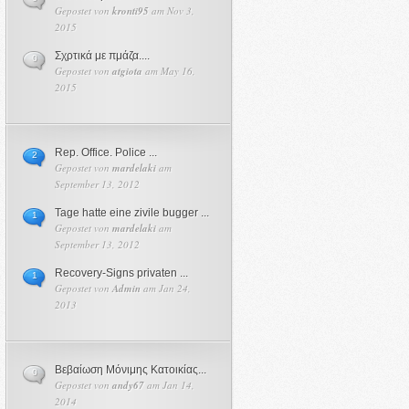
Gepostet von
kronti95
am Nov 3,
2015
Σχρτικά με πμάζα....
0
Gepostet von
atgiota
am May 16,
2015
Rep. Office. Police ...
2
Gepostet von
mardelaki
am
September 13, 2012
Tage hatte eine zivile bugger ...
1
Gepostet von
mardelaki
am
September 13, 2012
Recovery-Signs privaten ...
1
Gepostet von
Admin
am Jan 24,
2013
Βεβαίωση Μόνιμης Κατοικίας...
0
Gepostet von
andy67
am Jan 14,
2014