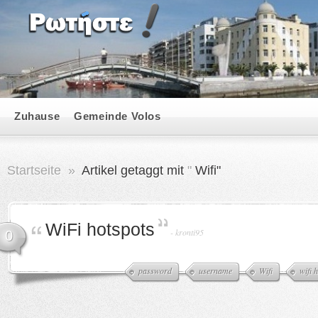
Zuhause
Gemeinde Volos
Startseite
»
Artikel getaggt mit
"
Wifi"
WiFi hotspots
-
kronti95
0
password
username
Wifi
wifi 