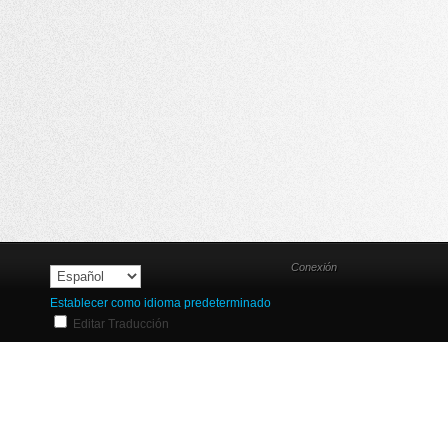
Conexión
Establecer como idioma predeterminado
Editar Traducción