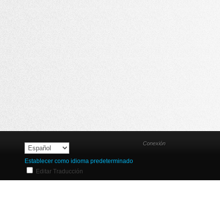
Conexión
Establecer como idioma predeterminado
Editar Traducción