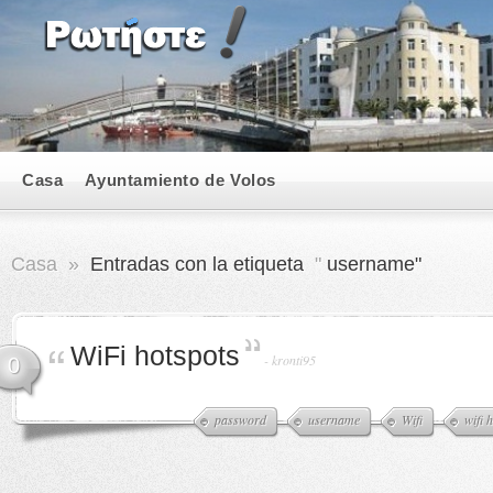
Casa
Ayuntamiento de Volos
Casa
»
Entradas con la etiqueta
"
username"
WiFi hotspots
-
kronti95
0
password
username
Wifi
wifi 