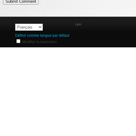
Lien
Définir comme langue par défaut
Modifier la traduction