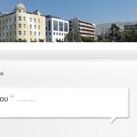
as
ρου
-
angelatsakas