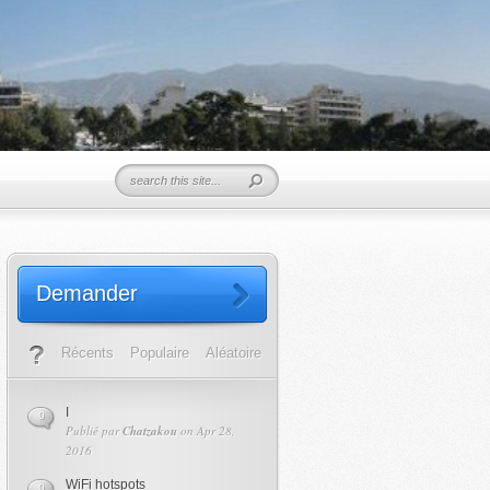
Demander
Récents
Populaire
Aléatoire
I
0
Publié par
Chatzakou
on Apr 28,
2016
WiFi hotspots
0