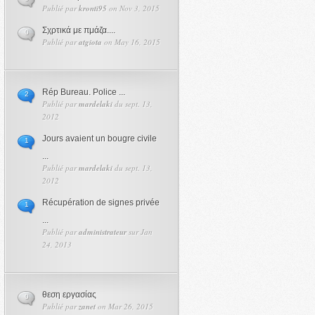
Publié par
kronti95
on Nov 3, 2015
Σχρτικά με πμάζα....
0
Publié par
atgiota
on May 16, 2015
Rép Bureau. Police ...
2
Publié par
mardelaki
du sept. 13,
2012
Jours avaient un bougre civile
1
...
Publié par
mardelaki
du sept. 13,
2012
Récupération de signes privée
1
...
Publié par
administrateur
sur Jan
24, 2013
θεση εργασίας
0
Publié par
zanet
on Mar 26, 2015