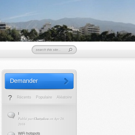
Demander
Récents
Populaire
Aléatoire
I
0
Publié par
Chatzakou
on Apr 28,
2016
WiFi hotspots
0