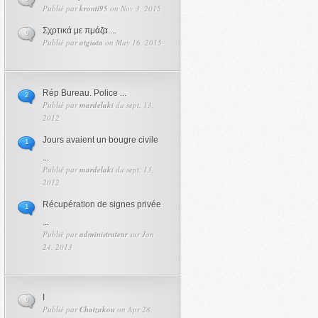
Publié par
kronti95
on Nov 3, 2015
Σχρτικά με πμάζα....
0
Publié par
atgiota
on May 16, 2015
Rép Bureau. Police ...
2
Publié par
mardelaki
du sept. 13,
2012
Jours avaient un bougre civile
1
...
Publié par
mardelaki
du sept. 13,
2012
Récupération de signes privée
1
...
Publié par
administrateur
sur Jan
24, 2013
I
0
Publié par
Chatzakou
on Apr 28,