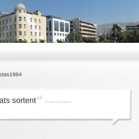
stas1984
ats sortent
-
Kostas Skepetaris