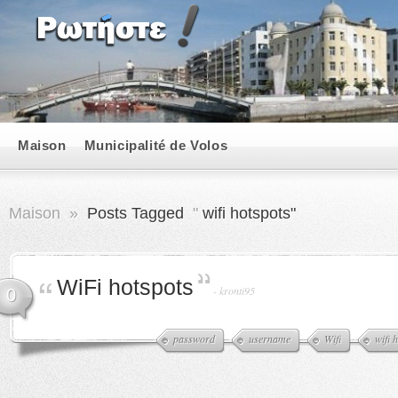
Maison
Municipalité de Volos
Maison
»
Posts Tagged
"
wifi hotspots"
WiFi hotspots
-
kronti95
0
password
username
Wifi
wifi 