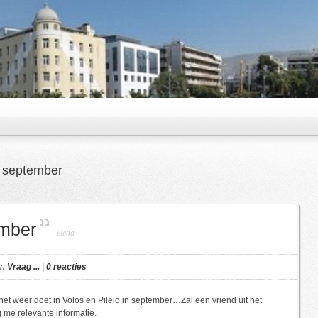
 september
ember
-
elena
in
Vraag ...
|
0 reacties
et weer doet in Volos en Pileio in september…Zal een vriend uit het
 me relevante informatie.