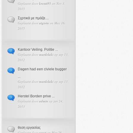
Geplaatst door
kronti95
on Nov 3,
2015
Σχρτικά με πμάζα....
0
Geplaatst door
atgiota
on May 16,
2015
Kantoor Veiling. Politie ...
2
Geplaatst door
mardelaki
op sep 13,
2012
Dagen had een civiele bugger
1
...
Geplaatst door
mardelaki
op sep 13,
2012
Herstel Borden prive ...
1
Geplaatst door
admin
op jan 24,
2013
θεση εργασίας
0
Geplaatst door
zanet
on Mar 26,