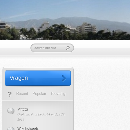
Vragen
Recent
Populair
Toevallig
Μπάζα
0
Geplaatst door
kostas54
on Apr 28,
2016
WiFi hotspots
0