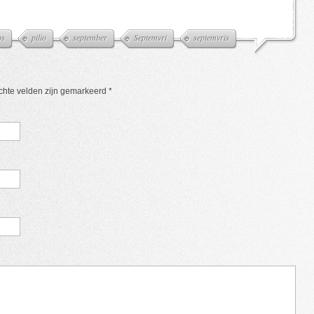
os
pilio
september
Septemvri
septemvris
ichte velden zijn gemarkeerd
*