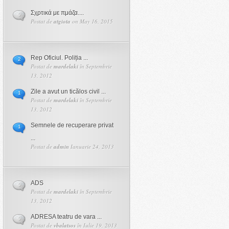
Σχρτικά με πμάζα....
0
Postat de
atgiota
on May 16, 2015
Rep Oficiul. Poliția ...
2
Postat de
mardelaki
în Septembrie
13, 2012
Zile a avut un ticălos civil ...
1
Postat de
mardelaki
în Septembrie
13, 2012
Semnele de recuperare privat
1
...
Postat de
admin
Ianuarie 24, 2013
ADS
0
Postat de
mardelaki
în Septembrie
13, 2012
ADRESA teatru de vara ...
0
Postat de
vbalatsos
în Iulie 19, 2013