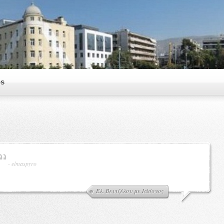
os
-
elmaspyro
Έλ. Βενιζέλου με Ιάσονος