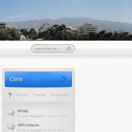
Cere
Recent
Popular
Întâmplător
Μπάζα
0
Postat de
kostas54
on Apr 28, 2016
WiFi hotspots
0
Postat de
kronti95
on Nov 3, 2015