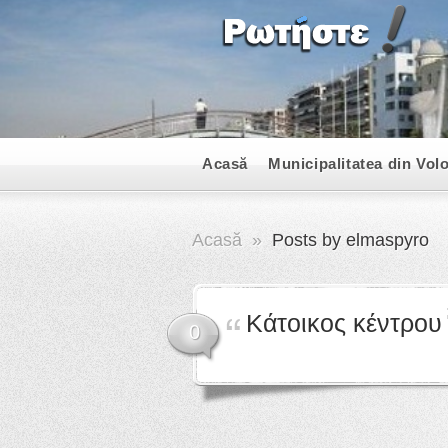
Acasă
Municipalitatea din Vol
Acasă
»
Posts by elmaspyro
Κάτοικος κέντρου
0