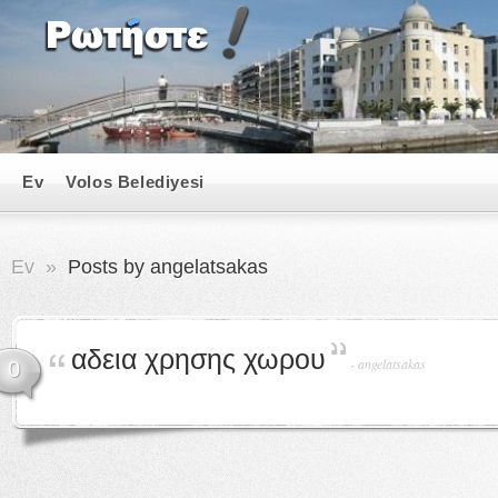
Ev
Volos Belediyesi
Ev
»
Posts by angelatsakas
αδεια χρησης χωρου
-
angelatsakas
0