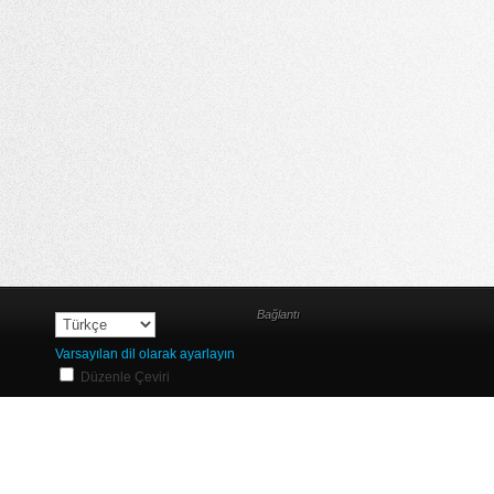
Bağlantı
Varsayılan dil olarak ayarlayın
Düzenle Çeviri