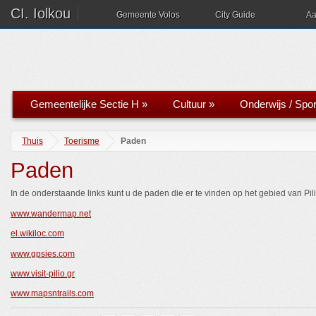
CI. Iolkou
Gemeente Volos
City Guide
Aa
Gemeentelijke Sectie H
»
Cultuur
»
Onderwijs / Spor
Thuis
Toerisme
Paden
Paden
In de onderstaande links kunt u de paden die er te vinden op het gebied van Pili
www.wandermap.net
el.wikiloc.com
www.gpsies.com
www.visit-pilio.gr
www.mapsntrails.com