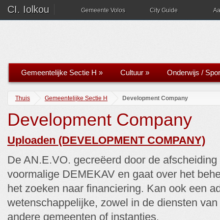
CI. Iolkou
Gemeente Volos
City Guide
Aa
Gemeentelijke Sectie H
»
Cultuur
»
Onderwijs / Spor
Thuis
Gemeentelijke Sectie H
Development Company
Development Company
Uploaden (DEVELOPMENT COMPANY)
De AN.E.VO. gecreëerd door de afscheiding 
voormalige DEMEKAV en gaat over het behe
het zoeken naar financiering. Kan ook een ad
wetenschappelijke, zowel in de diensten van
andere gemeenten of instanties.