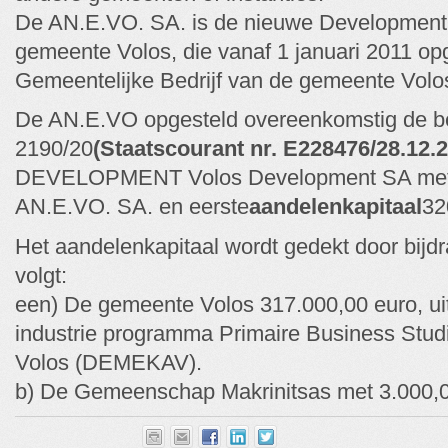
De AN.E.VO. SA. is de nieuwe Development 
gemeente Volos, die vanaf 1 januari 2011 op
Gemeentelijke Bedrijf van de gemeente Vo
De AN.E.VO opgesteld overeenkomstig de b
2190/20
(Staatscourant nr. E228476/28.12.
DEVELOPMENT Volos Development SA met o
AN.E.VO. SA. en eerste
aandelenkapitaal
32
Het aandelenkapitaal wordt gedekt door bijdr
volgt:
een) De gemeente Volos 317.000,00 euro, uit
industrie programma Primaire Business Stu
Volos (DEMEKAV).
b) De Gemeenschap Makrinitsas met 3.000,0