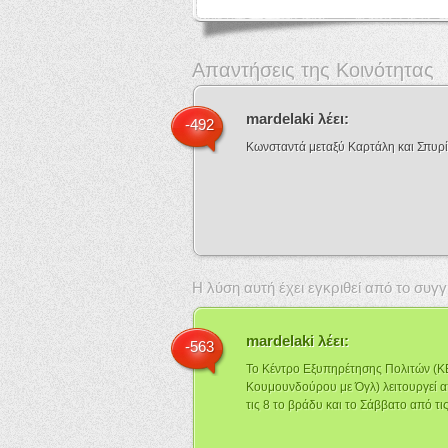
Απαντήσεις της Κοινότητας
mardelaki
λέει:
-492
Κωνσταντά μεταξύ Καρτάλη και Σπυρ
Η λύση αυτή έχει εγκριθεί από το συ
mardelaki
λέει:
-563
Το Κέντρο Εξυπηρέτησης Πολιτών (Κ
Κουμουνδούρου με Όγλ) λειτουργεί α
τις 8 το βράδυ και το Σάββατο από τις