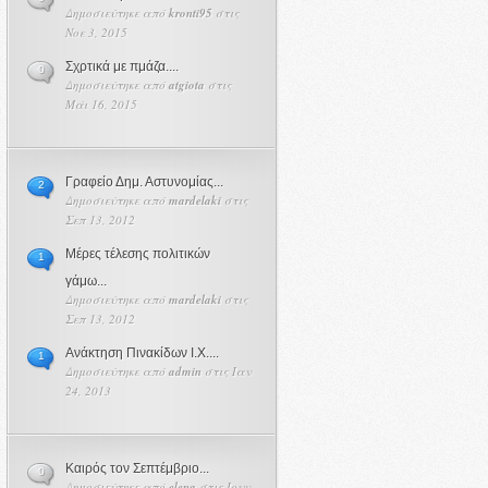
Δημοσιεύτηκε από
kronti95
στις
Νοε 3, 2015
Σχρτικά με πμάζα....
0
Δημοσιεύτηκε από
atgiota
στις
Μάι 16, 2015
Γραφείο Δημ. Αστυνομίας...
2
Δημοσιεύτηκε από
mardelaki
στις
Σεπ 13, 2012
Μέρες τέλεσης πολιτικών
1
γάμω...
Δημοσιεύτηκε από
mardelaki
στις
Σεπ 13, 2012
Ανάκτηση Πινακίδων Ι.Χ....
1
Δημοσιεύτηκε από
admin
στις Ιαν
24, 2013
Καιρός τον Σεπτέμβριο...
0
Δημοσιεύτηκε από
elena
στις Ιουν