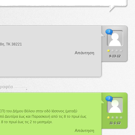
3
ίδη, ΤΚ 38221
Απάντηση
9-13-12
γγραφέα
3
ΕΠ) του Δήμου Βόλου στην οδό Ιάσονος (μεταξύ
πό Δευτέρα έως και Παρασκευή από τις 8 το πρωί έως
 8 το πρωί έως τις 2 το μεσημέρι.
11-1-12
Απάντηση