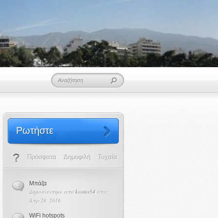
Ρωτήστε
Πρόσφατα
Δημοφιλή
Τυχαία
Μπάζα
0
Δημοσιεύτηκε από
kostas54
στις
Απρ 28, 2016
WiFi hotspots
0