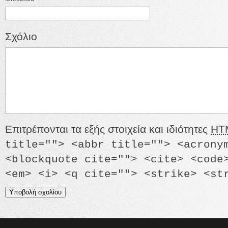
Σχόλιο
Επιτρέπονται τα εξής στοιχεία και ιδιότητες
HT
title=""> <abbr title=""> <acrony
<blockquote cite=""> <cite> <code
<em> <i> <q cite=""> <strike> <st