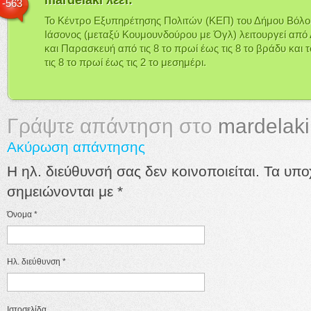
-563
Το Κέντρο Εξυπηρέτησης Πολιτών (ΚΕΠ) του Δήμου Βόλο
Ιάσονος (μεταξύ Κουμουνδούρου με Όγλ) λειτουργεί από
και Παρασκευή από τις 8 το πρωί έως τις 8 το βράδυ και
τις 8 το πρωί έως τις 2 το μεσημέρι.
Γράψτε απάντηση στο
mardelaki
Ακύρωση απάντησης
Η ηλ. διεύθυνσή σας δεν κοινοποιείται. Τα υπ
σημειώνονται με
*
Όνομα
*
Ηλ. διεύθυνση
*
Ιστοσελίδα