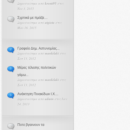
Δημοσιεύτηκε από
kronti95
στις
Νοε 3, 2015
Σχρτικά με πμάζα....
0
Δημοσιεύτηκε από
atgiota
στις
Μάι 16, 2015
Γραφείο Δημ. Αστυνομίας...
2
Δημοσιεύτηκε από
mardelaki
στις
Σεπ 13, 2012
Μέρες τέλεσης πολιτικών
1
γάμω...
Δημοσιεύτηκε από
mardelaki
στις
Σεπ 13, 2012
Ανάκτηση Πινακίδων Ι.Χ....
1
Δημοσιεύτηκε από
admin
στις Ιαν
24, 2013
Ποτε βγαινουν τα
0