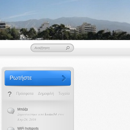
Ρωτήστε
Πρόσφατα
Δημοφιλή
Τυχαία
Μπάζα
0
Δημοσιεύτηκε από
kostas54
στις
Απρ 28, 2016
WiFi hotspots
0