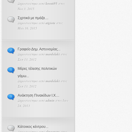
Δημοσιεύτηκε από
kronti95
στις
Νοε 3, 2015
Σχρτικά με πμάζα....
0
Δημοσιεύτηκε από
atgiota
στις
Μάι 16, 2015
Γραφείο Δημ. Αστυνομίας...
2
Δημοσιεύτηκε από
mardelaki
στις
Σεπ 13, 2012
Μέρες τέλεσης πολιτικών
1
γάμω...
Δημοσιεύτηκε από
mardelaki
στις
Σεπ 13, 2012
Ανάκτηση Πινακίδων Ι.Χ....
1
Δημοσιεύτηκε από
admin
στις Ιαν
24, 2013
Κάτοικος κέντρου...
0
Δημοσιεύτηκε από
elmaspyro
στις