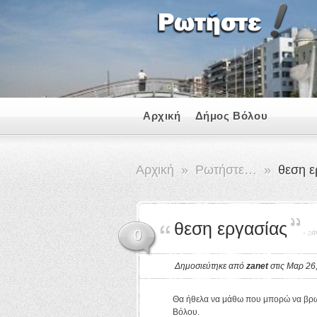
Αρχική
Δήμος Βόλου
Αρχική
»
Ρωτήστε…
»
θεση ε
θεση εργασίας
-
za
0
Δημοσιεύτηκε από
zanet
στις Μαρ 26
Θα ήθελα να μάθω που μπορώ να βρω
Βόλου.