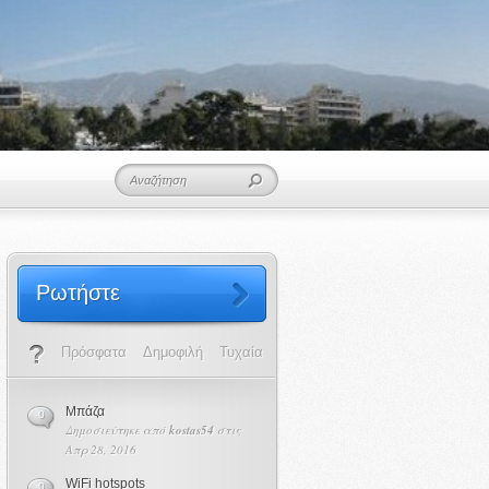
Ρωτήστε
Πρόσφατα
Δημοφιλή
Τυχαία
Μπάζα
0
Δημοσιεύτηκε από
kostas54
στις
Απρ 28, 2016
WiFi hotspots
0