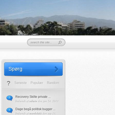
Spørg
Seneste
Populær
Random
Recovery Skilte private ...
1
Indsendt af
admin
den jan 24, 2013
Dage begå politisk bugger ...
1
Indsendt af
mardelaki
den sep 13,