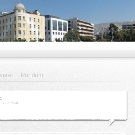
varet
Random
-
mardelaki