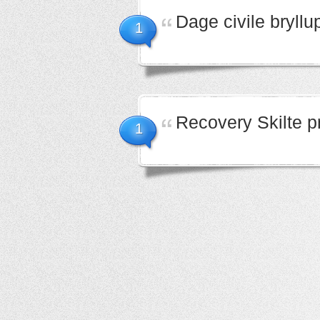
Dage civile bryllu
1
Recovery Skilte pri
1