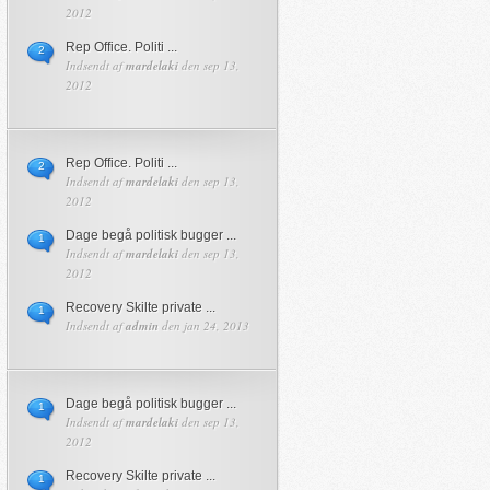
2012
Rep Office. Politi ...
2
Indsendt af
mardelaki
den sep 13,
2012
Rep Office. Politi ...
2
Indsendt af
mardelaki
den sep 13,
2012
Dage begå politisk bugger ...
1
Indsendt af
mardelaki
den sep 13,
2012
Recovery Skilte private ...
1
Indsendt af
admin
den jan 24, 2013
Dage begå politisk bugger ...
1
Indsendt af
mardelaki
den sep 13,
2012
Recovery Skilte private ...
1