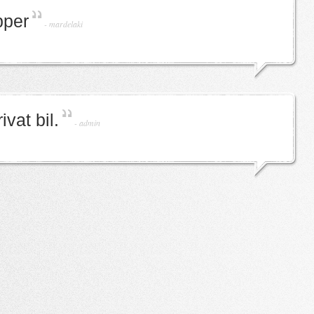
pper
-
mardelaki
vat bil.
-
admin