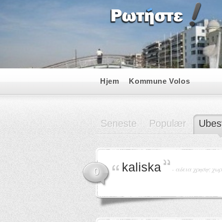
Hjem
Kommune Volos
Seneste
Populær
Ubes
kaliska
-
αδεια χρησης χω
0