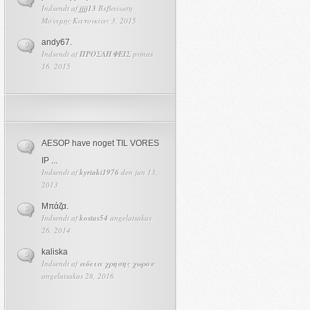
Indsendt af
jjjj13
Βεβαίωση
Μόνιμης Κατοικίας 3, 2015
andy67.
0
Indsendt af
ΠΡΟΣΛΗΨΕΙΣ
prinas
16, 2015
AESOP have noget TIL VORES
0
IP ...
Indsendt af
kyriaki1976
den jun 13,
2013
Μπάζα.
0
Indsendt af
kostas54
angelatsakas
26, 2014
kaliska
0
Indsendt af
αδεια χρησης χωρου
angelatsakas 28, 2016