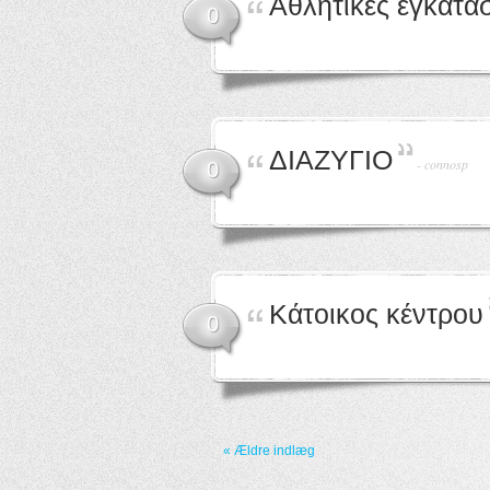
Αθλητικές εγκατα
0
ΔΙΑΖΥΓΙΟ
-
connosp
0
Κάτοικος κέντρου
0
« Ældre indlæg