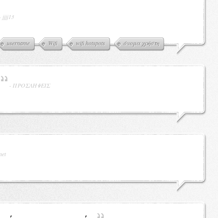
-
jjjj13
username
Wifi
wifi hotspots
όνομα χρήστη
-
ΠΡΟΣΛΗΨΕΙΣ
net