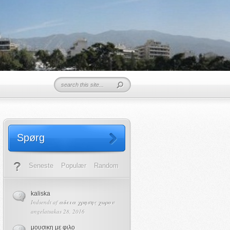
Spørg
Seneste
Populær
Random
kaliska
0
Indsendt af
αδεια χρησης χωρου
angelatsakas 28, 2016
μουσικη με φιλο
0