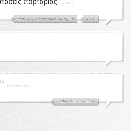
στάσεις πορταριάς
-
nikos
Αθλητικές εγκαταστάσεις πορταριάς
τεννις
-
μουσικη με φιλο
Έλ. Βενιζέλου με Ιάσονος