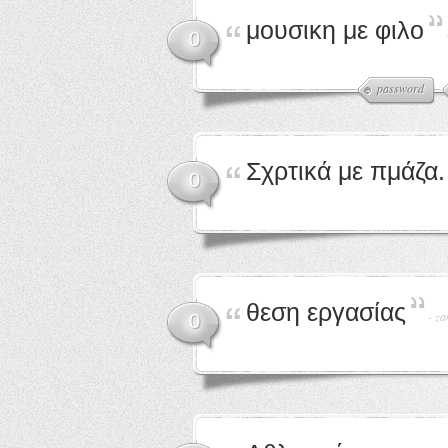
μουσικη με φιλο
0
password
Σχρτικά με πμάζα.
0
θεση εργασίας
-
za
0