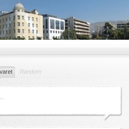
varet
Random
ρου