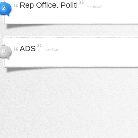
Rep Office. Politi
-
mardelaki
2
ADS
-
mardelaki
0