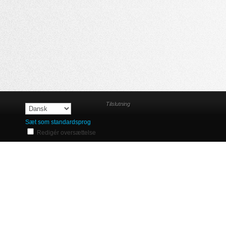
Tilslutning
Sæt som standardsprog
Redigér oversættelse