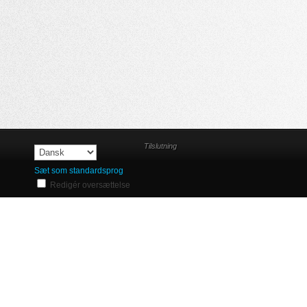
Tilslutning
Sæt som standardsprog
Redigér oversættelse