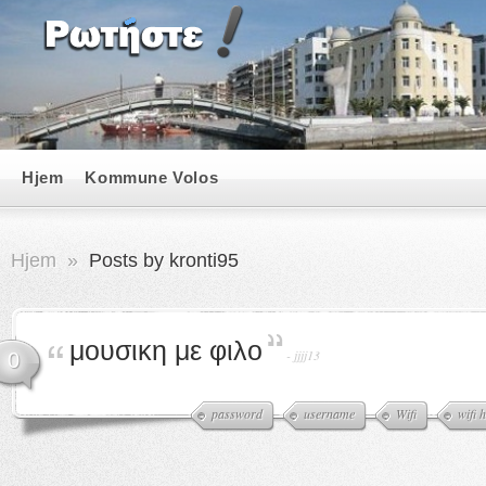
Hjem
Kommune Volos
Hjem
»
Posts by kronti95
μουσικη με φιλο
-
jjjj13
0
password
username
Wifi
wifi 