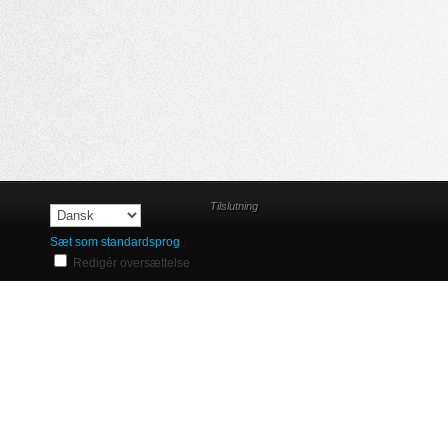
Tilslutning
Sæt som standardsprog
Redigér oversættelse