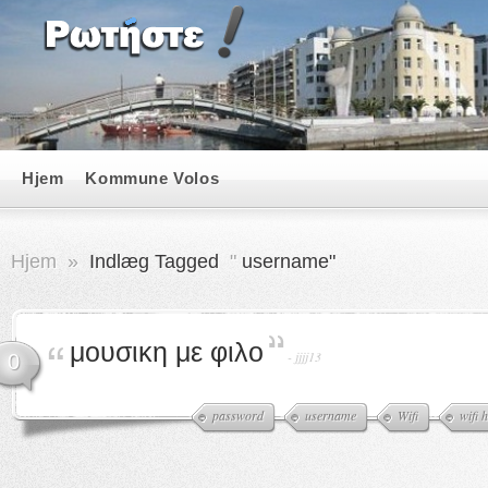
Hjem
Kommune Volos
Hjem
»
Indlæg Tagged
"
username"
μουσικη με φιλο
-
jjjj13
0
password
username
Wifi
wifi 