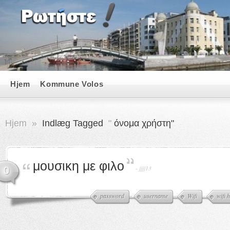
Hjem
Kommune Volos
Hjem
»
Indlæg Tagged
"
όνομα χρήστη"
μουσικη με φιλο
-
jjjj13
0
password
username
Wifi
wifi 