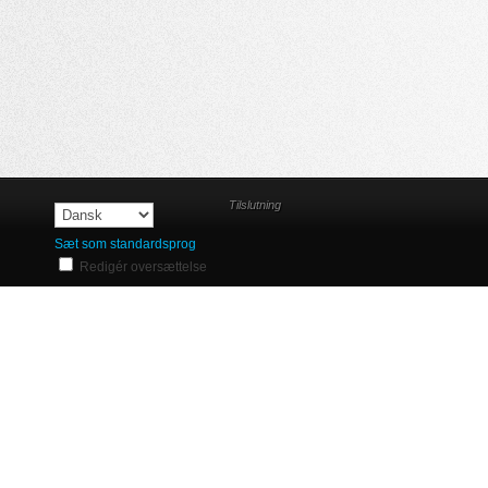
Tilslutning
Sæt som standardsprog
Redigér oversættelse