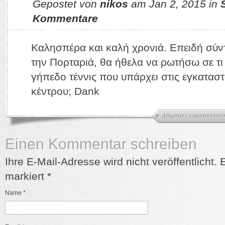
Gepostet von
nikos
am Jan 2, 2015 in
S
Kommentare
Καλησπέρα και καλή χρονιά. Επειδή σύν
την Πορταριά, θα ήθελα να ρωτήσω σε τι 
γήπεδο τέννις που υπάρχει στις εγκαταστ
κέντρου; Dank
Αθλητικές εγκαταστάσ
Einen Kommentar schreiben
Ihre E-Mail-Adresse wird nicht veröffentlicht. 
markiert
*
Name
*