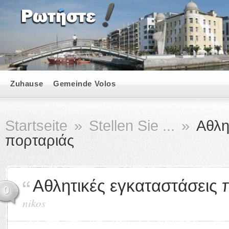
Zuhause
Gemeinde Volos
Startseite
»
Stellen Sie ...
»
Αθλητ
πορταριάς
Αθλητικές εγκαταστάσεις 
0
nikos