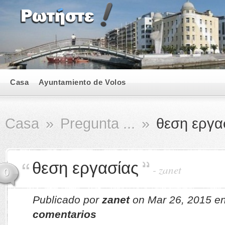
Casa
Ayuntamiento de Volos
Casa
»
Pregunta ...
»
θεση εργα
θεση εργασίας
-
zanet
0
Publicado por
zanet
on Mar 26, 2015 e
comentarios