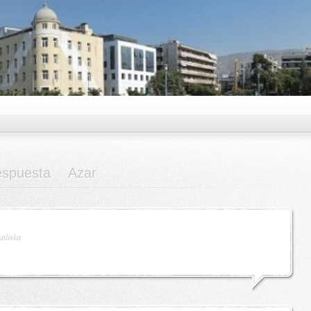
espuesta
Azar
kaliska