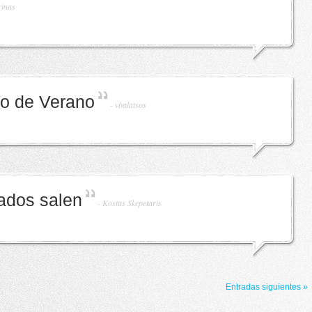
rinas
o de Verano
-
vbalatsos
ados salen
-
Kostas Skepetaris
Entradas siguientes »