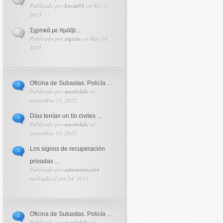
Publicado por
kronti95
on Nov 3,
2015
Σχρτικά με πμάζα....
0
Publicado por
atgiota
on May 16,
2015
Oficina de Subastas. Policía ...
2
Publicado por
mardelaki
en
septiembre 13, 2012
Días tenían un tío civiles ...
1
Publicado por
mardelaki
en
septiembre 13, 2012
Los signos de recuperación
1
privadas ...
Publicado por
administración
realizada el ene 24, 2013
Oficina de Subastas. Policía ...
2
Publicado por
mardelaki
en