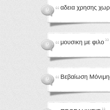
αδεια χρησης χω
0
μουσικη με φιλο
0
Βεβαίωση Μόνιμης
0