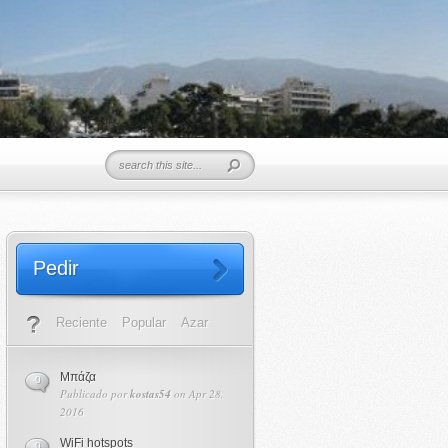
Pedir
Reciente
Popular
Azar
Μπάζα
0
Publicado por
kostas54
on Apr 28,
2016
WiFi hotspots
0