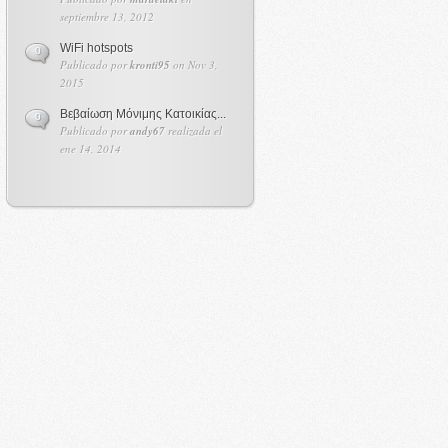
septiembre 13, 2012
WiFi hotspots
0
Publicado por
kronti95
on Nov 3,
2015
Βεβαίωση Μόνιμης Κατοικίας...
0
Publicado por
andy67
realizada el
ene 14, 2014