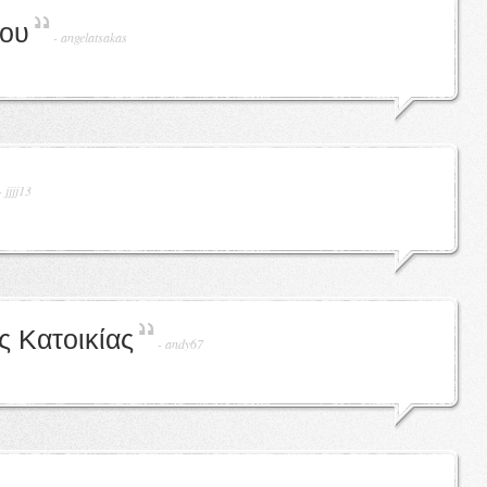
ρου
-
angelatsakas
-
jjjj13
 Κατοικίας
-
andy67