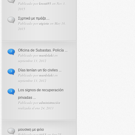
Publicado por
kronti95
on Nov 3,
2015
Σχρτικά με πμάζα....
0
Publicado por
atgiota
on May 16,
2015
Oficina de Subastas. Policía ...
2
Publicado por
mardelaki
en
septiembre 13, 2012
Días tenían un tío civiles ...
1
Publicado por
mardelaki
en
septiembre 13, 2012
Los signos de recuperación
1
privadas ...
Publicado por
administración
realizada el ene 24, 2013
μουσικη με φιλο
0
Publicado por
jjjj13
on Apr 25,