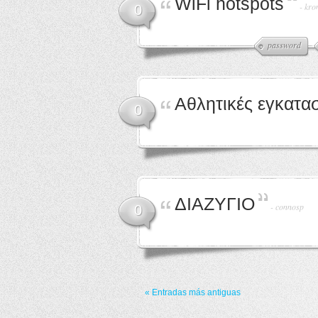
WiFi hotspots
-
kro
0
password
Αθλητικές εγκατα
0
ΔΙΑΖΥΓΙΟ
-
connosp
0
« Entradas más antiguas