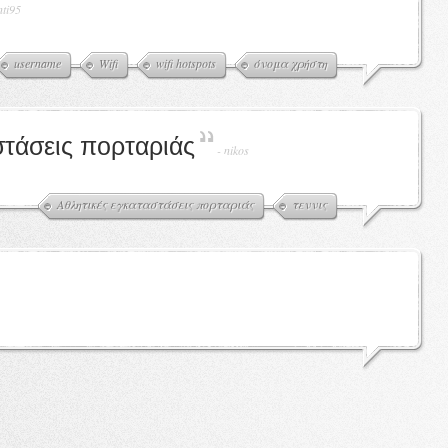
nti95
username
Wifi
wifi hotspots
όνομα χρήστη
στάσεις πορταριάς
-
nikos
Αθλητικές εγκαταστάσεις πορταριάς
τεννις