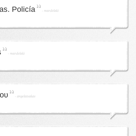
as. Policía
-
mardelaki
s
-
mardelaki
ρου
-
angelatsakas