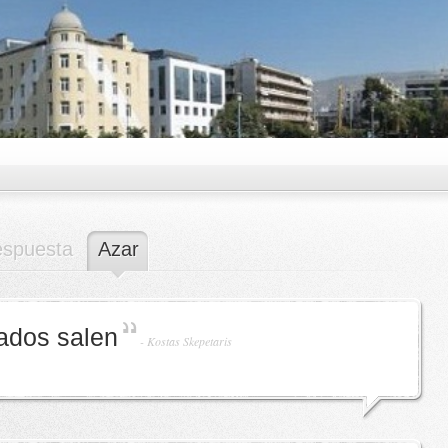
espuesta
Azar
ados salen
-
Kostas Skepetaris