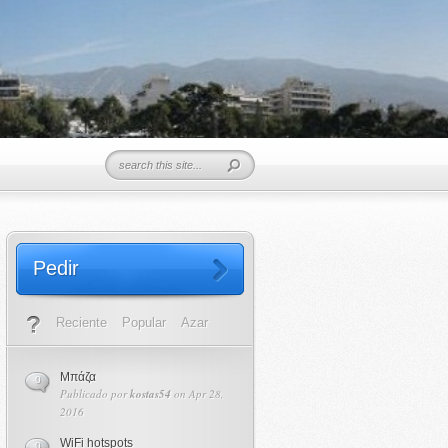
Pedir
Reciente
Popular
Azar
Μπάζα
0
Publicado por
kostas54
on Apr 28,
2016
WiFi hotspots
0