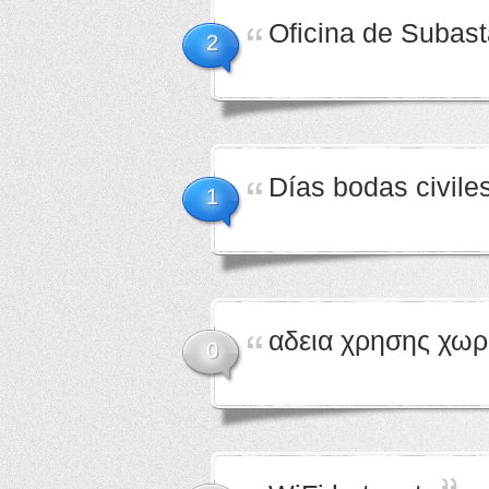
Oficina de Subast
2
Días bodas civile
1
αδεια χρησης χω
0