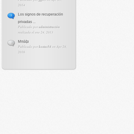
2014
Los signos de recuperación
1
privadas ...
Publicado por
administración
realizada el ene 24, 2013
Μπάζα
0
Publicado por
kostas54
on Apr 28,
2016