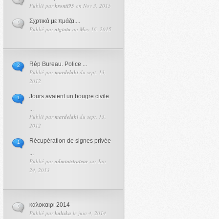
Publié par
kronti95
on Nov 3, 2015
Σχρτικά με πμάζα....
0
Publié par
atgiota
on May 16, 2015
Rép Bureau. Police ...
2
Publié par
mardelaki
du sept. 13,
2012
Jours avaient un bougre civile
1
...
Publié par
mardelaki
du sept. 13,
2012
Récupération de signes privée
1
...
Publié par
administrateur
sur Jan
24, 2013
καλοκαιρι 2014
0
Publié par
kaliska
le juin 4, 2014