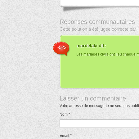
Réponses communautaires
Cette solution a été jugée correcte par
mardelaki
dit:
-523
Les mariages civils ont lieu chaque m
Laisser un commentaire
Votre adresse de messagerie ne sera pas publ
Nom
*
Email
*