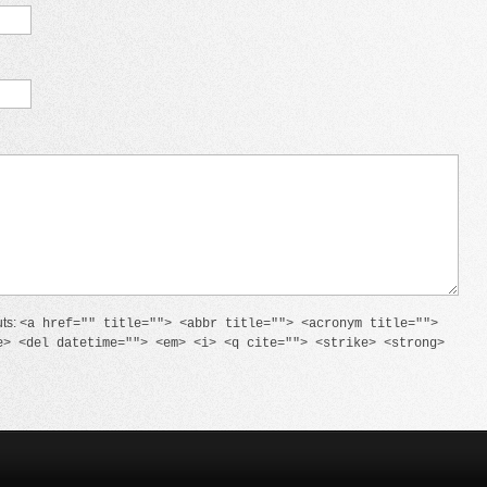
uts:
<a href="" title=""> <abbr title=""> <acronym title="">
e> <del datetime=""> <em> <i> <q cite=""> <strike> <strong>