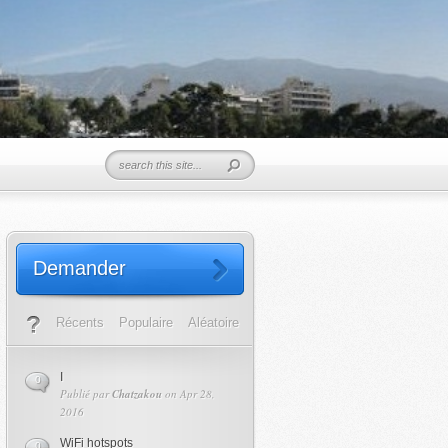
Demander
Récents
Populaire
Aléatoire
I
0
Publié par
Chatzakou
on Apr 28,
2016
WiFi hotspots
0