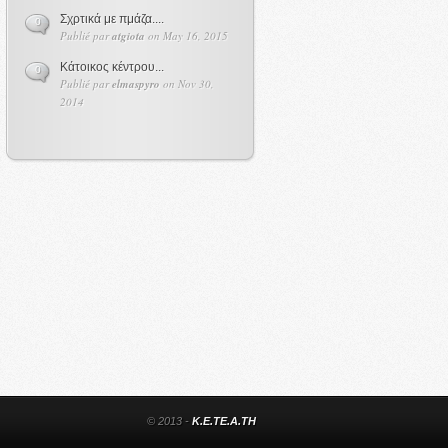
Σχρτικά με πμάζα....
0
Publié par
atgiota
on May 16, 2015
Κάτοικος κέντρου...
0
Publié par
elmaspyro
on Nov 30,
2014
© 2013 -
K.E.TE.A.TH