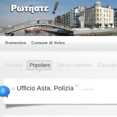
Domestico
Comune di Volos
Recenti
Popolare
Senza risposta
Casuale
Ufficio Asta. Polizia
-
mardelaki
2