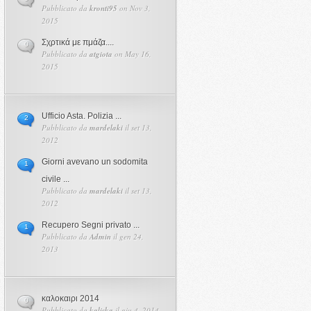
Pubblicato da
kronti95
on Nov 3,
2015
Σχρτικά με πμάζα....
0
Pubblicato da
atgiota
on May 16,
2015
Ufficio Asta. Polizia ...
2
Pubblicato da
mardelaki
il set 13,
2012
Giorni avevano un sodomita
1
civile ...
Pubblicato da
mardelaki
il set 13,
2012
Recupero Segni privato ...
1
Pubblicato da
Admin
il gen 24,
2013
καλοκαιρι 2014
0
Pubblicato da
kaliska
il giu 4, 2014