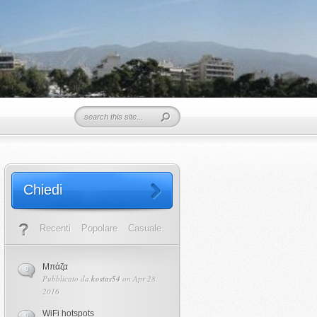
Chiedi
Recenti
Popolare
Casuale
Μπάζα
0
Pubblicato da
kostas54
on Apr 28,
2016
WiFi hotspots
0