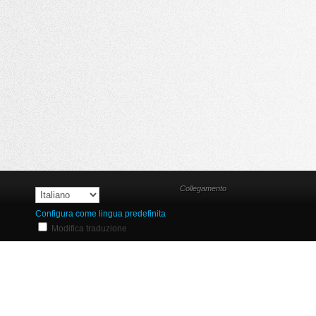
Collegamento
Configura come lingua predefinita
Modifica traduzione