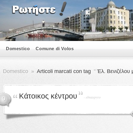
Domestico
Comune di Volos
Domestico
»
Articoli marcati con tag
"
Έλ. Βενιζέλου 
Κάτοικος κέντρου
-
elmaspyro
0