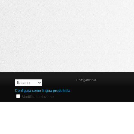
Collegamento
Configura come lingua predefinita
Modifica traduzione