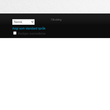
Tilkobling
Angi som standard språk
Rediger oversettelse