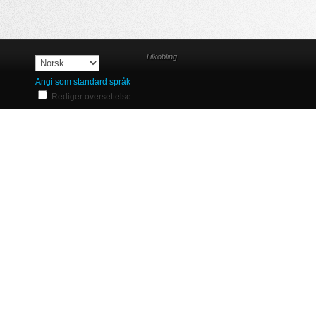
Tilkobling
Angi som standard språk
Rediger oversettelse