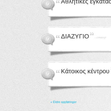
Αθλητικές εγκατα
0
ΔΙΑΖΥΓΙΟ
-
connosp
0
Κάτοικος κέντρου
0
« Eldre oppføringer