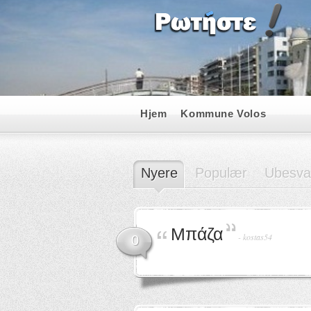
Hjem
Kommune Volos
Nyere
Populær
Ubesva
Μπάζα
-
kostas54
0