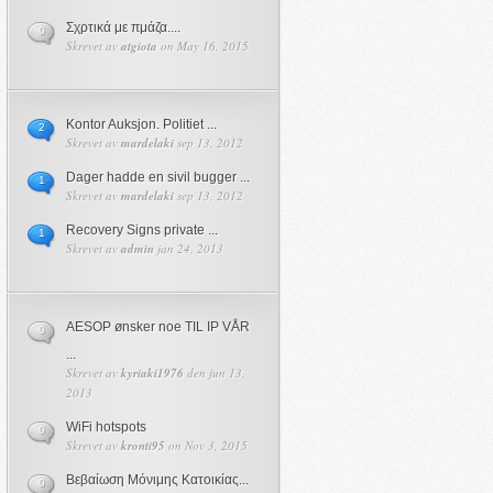
Σχρτικά με πμάζα....
0
Skrevet av
atgiota
on May 16, 2015
Kontor Auksjon. Politiet ...
2
Skrevet av
mardelaki
sep 13, 2012
Dager hadde en sivil bugger ...
1
Skrevet av
mardelaki
sep 13, 2012
Recovery Signs private ...
1
Skrevet av
admin
jan 24, 2013
AESOP ønsker noe TIL IP VÅR
0
...
Skrevet av
kyriaki1976
den jun 13,
2013
WiFi hotspots
0
Skrevet av
kronti95
on Nov 3, 2015
Βεβαίωση Μόνιμης Κατοικίας...
0