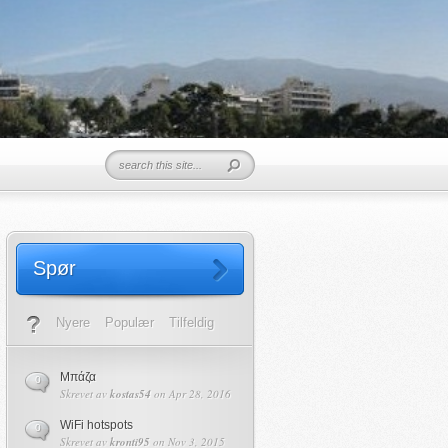
Spør
Nyere
Populær
Tilfeldig
Μπάζα
0
Skrevet av
kostas54
on Apr 28, 2016
WiFi hotspots
0
Skrevet av
kronti95
on Nov 3, 2015