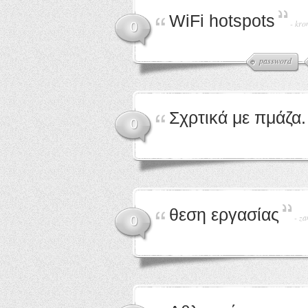
WiFi hotspots
-
kro
0
password
Σχρτικά με πμάζα.
0
θεση εργασίας
-
za
0