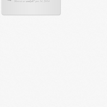
Skrevet av
andy67
jan 14, 2014