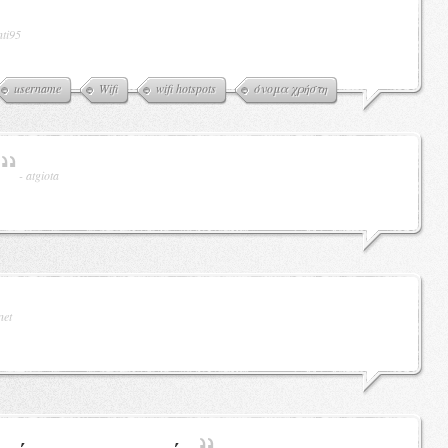
nti95
username
Wifi
wifi hotspots
όνομα χρήστη
-
atgiota
net