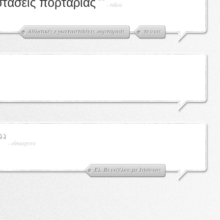
στάσεις πορταριάς
-
nikos
Αθλητικές εγκαταστάσεις πορταριάς
τεννις
-
elmaspyro
Έλ. Βενιζέλου με Ιάσονος