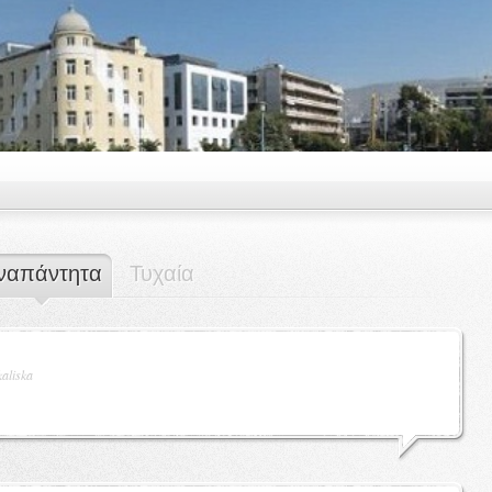
ναπάντητα
Τυχαία
kaliska