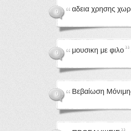
αδεια χρησης χω
0
μουσικη με φιλο
0
Βεβαίωση Μόνιμης
0