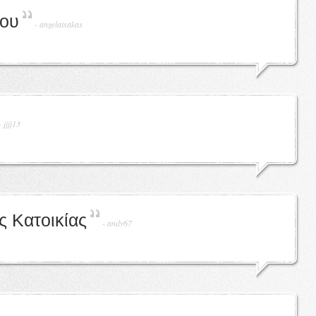
ρου
-
angelatsakas
-
jjjj13
 Κατοικίας
-
andy67