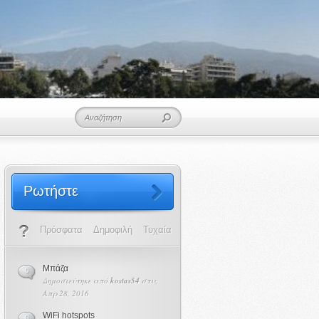
Ρωτήστε
Πρόσφατα
Δημοφιλή
Τυχαία
Μπάζα
0
Δημοσιεύτηκε από
kostas54
στις
Απρ 28, 2016
WiFi hotspots
0