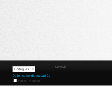
Conexão
Definir como idioma padrão
Editar Tradução