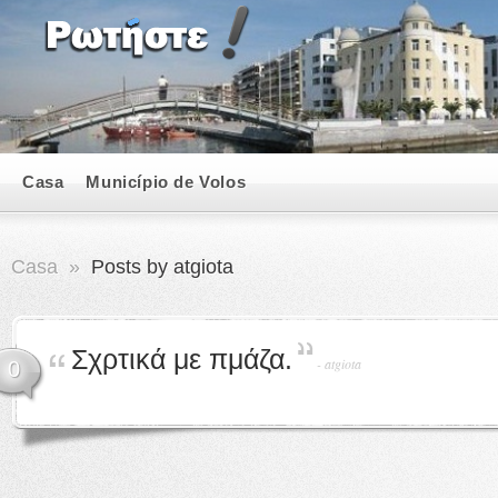
Casa
Município de Volos
Casa
»
Posts by atgiota
Σχρτικά με πμάζα.
-
atgiota
0