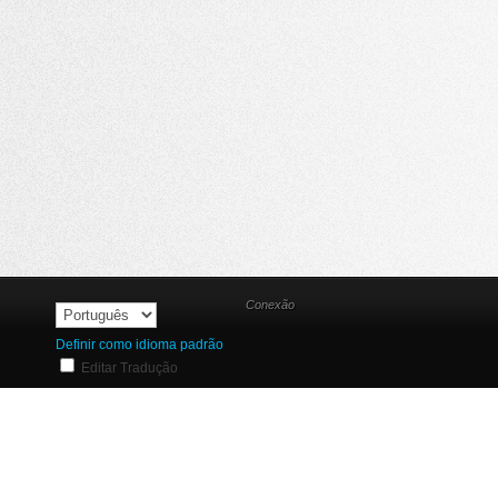
Conexão
Definir como idioma padrão
Editar Tradução