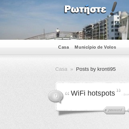
Casa
Município de Volos
Casa
»
Posts by kronti95
WiFi hotspots
-
kro
0
password