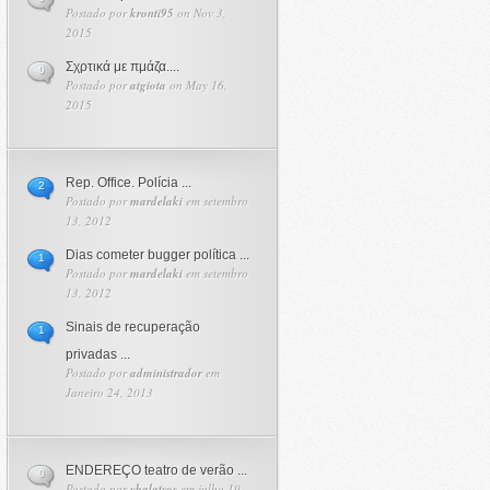
Postado por
kronti95
on Nov 3,
2015
Σχρτικά με πμάζα....
0
Postado por
atgiota
on May 16,
2015
Rep. Office. Polícia ...
2
Postado por
mardelaki
em setembro
13, 2012
Dias cometer bugger política ...
1
Postado por
mardelaki
em setembro
13, 2012
Sinais de recuperação
1
privadas ...
Postado por
administrador
em
Janeiro 24, 2013
ENDEREÇO ​​teatro de verão ...
0
Postado por
vbalatsos
em julho 19,