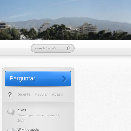
Perguntar
Recente
Popular
Acaso
nikos
0
Postado por
τεννις
on Apr 28,
2016
WiFi hotspots
0