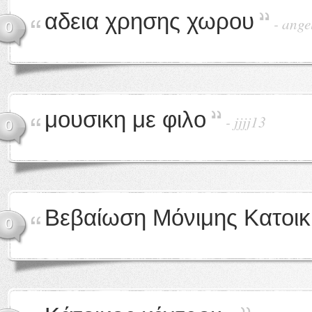
αδεια χρησης χωρου
-
ange
0
μουσικη με φιλο
-
jjjj13
0
Βεβαίωση Μόνιμης Κατοικ
0