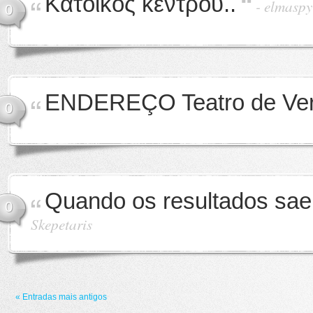
Κάτοικος κέντρου..
-
elmaspy
0
ENDEREÇO ​​Teatro de Ve
0
Quando os resultados sa
0
Skepetaris
« Entradas mais antigos