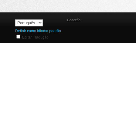
Conexão
Definir como idioma padrão
Editar Tradução