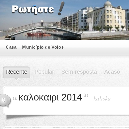
Casa
Município de Volos
Recente
Popular
Sem resposta
Acaso
καλοκαιρι 2014
-
kaliska
0