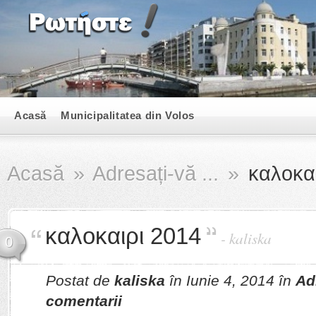
Acasă
Municipalitatea din Volos
Acasă
»
Adresați-vă ...
»
καλοκαι
καλοκαιρι 2014
-
kaliska
0
Postat de
kaliska
în Iunie 4, 2014 în
Adr
comentarii