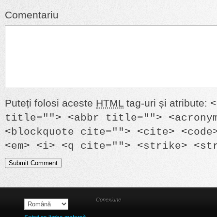
Comentariu
Puteți folosi aceste
HTML
tag-uri și atribute:
<
title=""> <abbr title=""> <acrony
<blockquote cite=""> <cite> <code
<em> <i> <q cite=""> <strike> <st
Conexiune