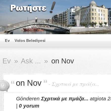
Ev
Volos Belediyesi
Ev
»
Ask ...
»
on Nov
on Nov
-
Σχρτικά με πμάζα...
0
Gönderen
Σχρτικά με πμάζα...
atgiota 2
|
0 yorum